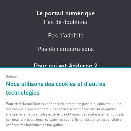
Le portail numérique
Pas de doublons
Pas d’additifs
Pas de comparaisons
Pour qui est Addurno ?
Pour les meilleurs acheteurs sur la côte.
Refuser
Nous utilisons des cookies et d’autres
Pour les meilleures propriétés côtières.
technologies
Pour les agences et propriétaires qui savent où
Pour offrir la meilleure expérience de navigation possible, Addurno utilise
publier les biens côtiers les plus précieux.
des cookies propres et tiers. Ces cookies servent à faciliter la navigation,
analyser et améliorer votre expérience utilisateur, et sont également utilisés
par nous et nos partenaires externes pour afficher du contenu publicitaire
basé sur vos habitudes de navigation.