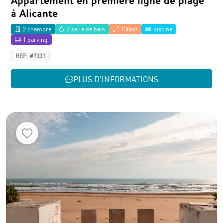
Appartement en première ligne de plage
à Alicante
2 chambre
2 salle de bain
130m²
piscine
1 parking
REF: #7331
PLUS D'INFORMATIONS