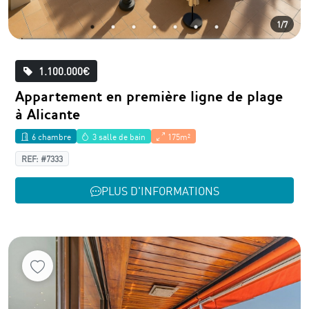
1/7
1.100.000€
Appartement en première ligne de plage
à Alicante
6 chambre
3 salle de bain
175m²
REF: #7333
PLUS D'INFORMATIONS