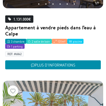
1/7
1.131.000€
Appartement à vendre pieds dans l'eau à
Calpe
3 chambre
2 salle de bain
131m²
piscine
1 parking
REF: #6842
PLUS D'INFORMATIONS