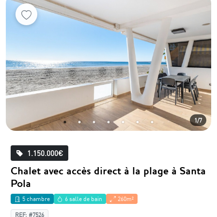
1/7
1.150.000€
Chalet avec accès direct à la plage à Santa
Pola
5 chambre
6 salle de bain
260m²
REF: #7526