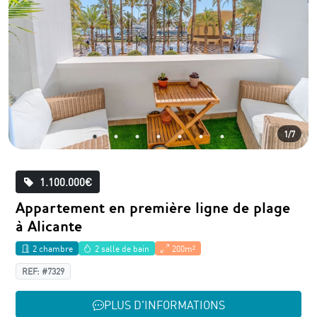
1/7
1.100.000€
Appartement en première ligne de plage
à Alicante
2 chambre
2 salle de bain
200m²
REF: #7329
PLUS D'INFORMATIONS