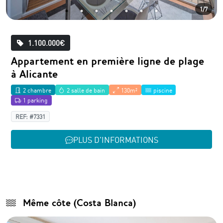
1/7
1.100.000€
Appartement en première ligne de plage
à Alicante
2 chambre
2 salle de bain
130m²
piscine
1 parking
REF: #7331
PLUS D'INFORMATIONS
Même côte (Costa Blanca)