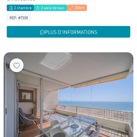
2 chambre
2 salle de bain
200m²
REF: #7330
PLUS D'INFORMATIONS