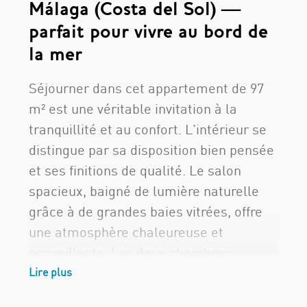
Málaga (Costa del Sol) —
parfait pour vivre au bord de
la mer
Séjourner dans cet appartement de 97
m² est une véritable invitation à la
tranquillité et au confort. L'intérieur se
distingue par sa disposition bien pensée
et ses finitions de qualité. Le salon
spacieux, baigné de lumière naturelle
grâce à de grandes baies vitrées, offre
une atmosphère chaleureuse et
accueillante. Les deux chambres,
élégantes et confortables, sont conçues
Lire plus
pour garantir un repos optimal. La salle