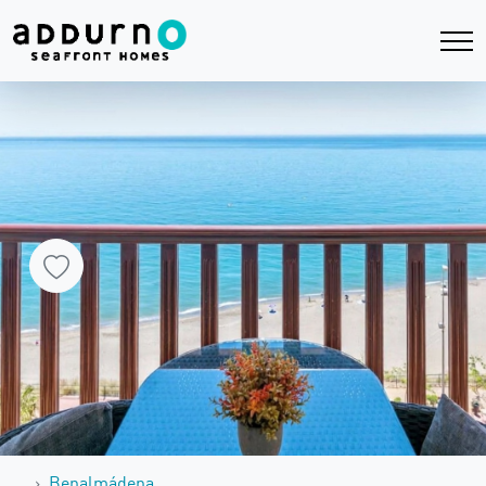
…
Benalmádena