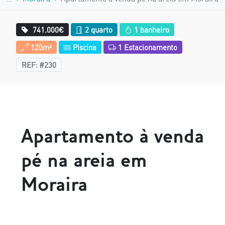
741.000€
2 quarto
1 banheiro
120m²
Piscina
1 Estacionamento
REF: #230
Apartamento à venda
pé na areia em
Moraira