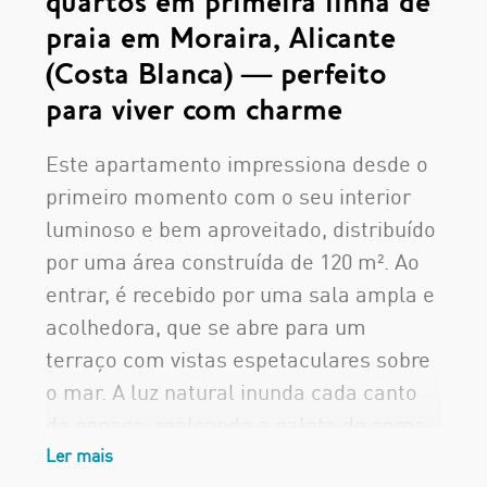
quartos em primeira linha de
praia em Moraira, Alicante
(Costa Blanca) — perfeito
para viver com charme
Este apartamento impressiona desde o
primeiro momento com o seu interior
luminoso e bem aproveitado, distribuído
por uma área construída de 120 m². Ao
entrar, é recebido por uma sala ampla e
acolhedora, que se abre para um
terraço com vistas espetaculares sobre
o mar. A luz natural inunda cada canto
do espaço, realçando a paleta de cores
suaves que conferem um toque de
Ler mais